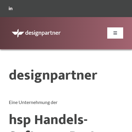
Zum
Inhalt
springen
Toggle
Navigatio
Leistungen
designpartner
Werte
Kontakt
Eine Unternehmung der
hsp Handels-